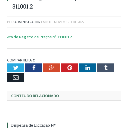
311001.2
POR
ADMINISTRADOR
EM
8 DE NOVEMBRO DE 2022
Ata de Registro de Preços Nº 311001.2
COMPARTILHAR:
Twitter
Facebook
Google+
Pinterest
LinkedIn
Tumblr
Email
CONTEÚDO RELACIONADO
Dispensa de Licitação Nº