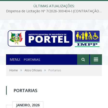
ÚLTIMAS ATUALIZAÇÕES:
Dispensa de Licitação Nº 7/2026-300404-I (CONTRATAÇÃO DE EMPRESA PARA MANUTENÇÃO E REPARAÇÃO DE APARELHOS DE AR CONDICIONADO, EM ATENDIMENTO ÀS NECESSIDADES DO INSTITUTO DE PREVIDÊNCIA MUNICIPAL DE PORTEL/PA)
MENU:
PORTARIAS
»
»
Home
Atos Oficiais
Portarias
PORTARIAS
JANEIRO, 2026