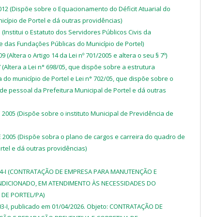
2012 (Dispõe sobre o Equacionamento do Déficit Atuarial do
cípio de Portel e dá outras providências)
(Institui o Estatuto dos Servidores Públicos Civis da
e das Fundações Públicas do Município de Portel)
 (Altera o Artigo 14 da Lei nº 701/2005 e altera o seu § 7º)
 (Altera a Lei n° 698/05, que dispõe sobre a estrutura
 do município de Portel e Lei n° 702/05, que dispõe sobre o
de pessoal da Prefeitura Municipal de Portel e dá outras
 2005 (Dispõe sobre o instituto Municipal de Previdência de
E 2005 (Dispõe sobra o plano de cargos e carreira do quadro de
rtel e dá outras providências)
0404-I (CONTRATAÇÃO DE EMPRESA PARA MANUTENÇÃO E
NDICIONADO, EM ATENDIMENTO ÀS NECESSIDADES DO
 DE PORTEL/PA)
303-I, publicado em 01/04/2026. Objeto: CONTRATAÇÃO DE