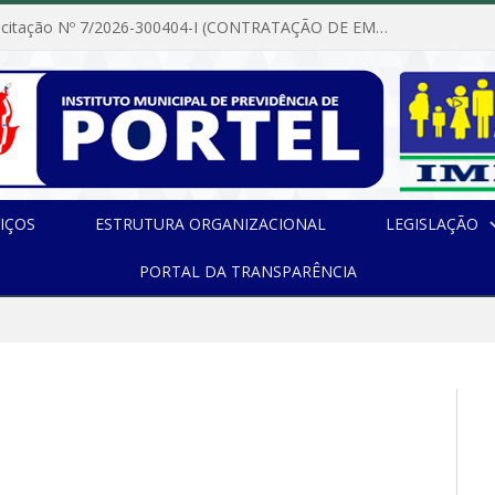
Dispensa de Licitação Nº 7/2026-300404-I (CONTRATAÇÃO DE EMPRESA PARA MANUTENÇÃO E REPARAÇÃO DE APARELHOS DE AR CONDICIONADO, EM ATENDIMENTO ÀS NECESSIDADES DO INSTITUTO DE PREVIDÊNCIA MUNICIPAL DE PORTEL/PA)
IÇOS
ESTRUTURA ORGANIZACIONAL
LEGISLAÇÃO
PORTAL DA TRANSPARÊNCIA