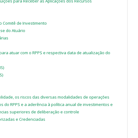
tuições para Receber as Aplicações dos Recursos
o Comitê de Investimento
sse do Atuário
rias
ara atuar com o RPPS e respectiva data de atualização do
IS)
S)
bilidade, os riscos das diversas modalidades de operações
s do RPPS e a aderência à política anual de investimentos e
ncias superiores de deliberação e controle
orizadas e Credenciadas