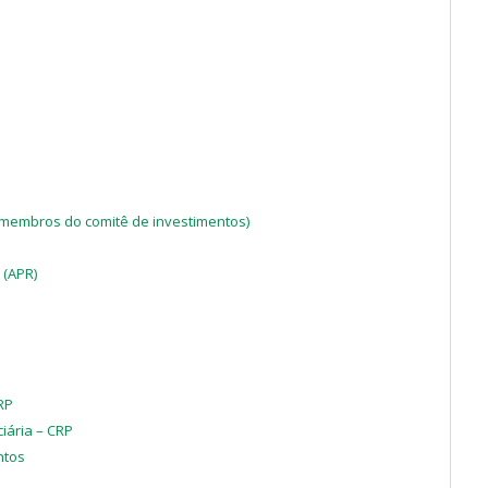
 membros do comitê de investimentos)
 (APR)
RP
iária – CRP
ntos