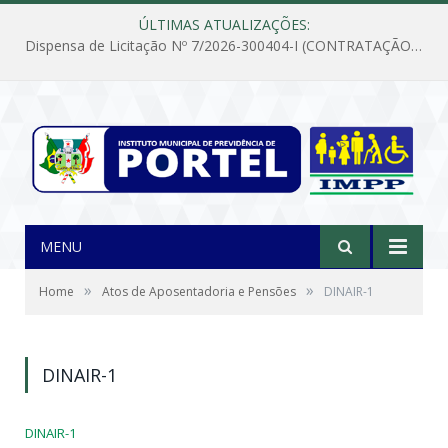
ÚLTIMAS ATUALIZAÇÕES:
Dispensa de Licitação Nº 7/2026-300404-I (CONTRATAÇÃO DE EMPRESA PARA MANUTENÇÃO E REPARAÇÃO DE APARELHOS DE AR CONDICIONADO, EM ATENDIMENTO ÀS NECESSIDADES DO INSTITUTO DE PREVIDÊNCIA MUNICIPAL DE PORTEL/PA)
MENU
»
»
Home
Atos de Aposentadoria e Pensões
DINAIR-1
DINAIR-1
DINAIR-1