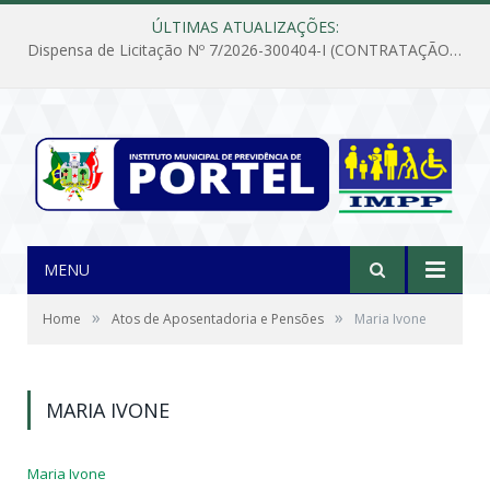
ÚLTIMAS ATUALIZAÇÕES:
Dispensa de Licitação Nº 7/2026-300404-I (CONTRATAÇÃO DE EMPRESA PARA MANUTENÇÃO E REPARAÇÃO DE APARELHOS DE AR CONDICIONADO, EM ATENDIMENTO ÀS NECESSIDADES DO INSTITUTO DE PREVIDÊNCIA MUNICIPAL DE PORTEL/PA)
MENU
»
»
Home
Atos de Aposentadoria e Pensões
Maria Ivone
MARIA IVONE
Maria Ivone