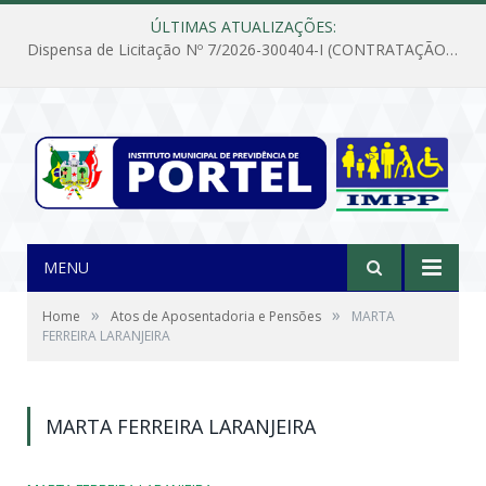
ÚLTIMAS ATUALIZAÇÕES:
Dispensa de Licitação Nº 7/2026-300404-I (CONTRATAÇÃO DE EMPRESA PARA MANUTENÇÃO E REPARAÇÃO DE APARELHOS DE AR CONDICIONADO, EM ATENDIMENTO ÀS NECESSIDADES DO INSTITUTO DE PREVIDÊNCIA MUNICIPAL DE PORTEL/PA)
MENU
»
»
Home
Atos de Aposentadoria e Pensões
MARTA
FERREIRA LARANJEIRA
MARTA FERREIRA LARANJEIRA