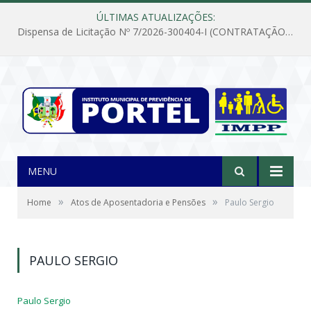
ÚLTIMAS ATUALIZAÇÕES:
Dispensa de Licitação Nº 7/2026-300404-I (CONTRATAÇÃO DE EMPRESA PARA MANUTENÇÃO E REPARAÇÃO DE APARELHOS DE AR CONDICIONADO, EM ATENDIMENTO ÀS NECESSIDADES DO INSTITUTO DE PREVIDÊNCIA MUNICIPAL DE PORTEL/PA)
MENU
»
»
Home
Atos de Aposentadoria e Pensões
Paulo Sergio
PAULO SERGIO
Paulo Sergio