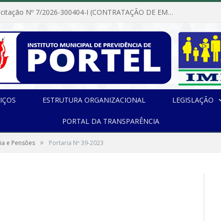
Dispensa de Licitação Nº 7/2026-300404-I (CONTRATAÇÃO DE EMPRESA PARA MANUTENÇÃO E REPARAÇÃO DE APARELHOS DE AR CONDICIONADO, EM ATENDIMENTO ÀS NECESSIDADES DO INSTITUTO DE PREVIDÊNCIA MUNICIPAL DE PORTEL/PA)
IÇOS
ESTRUTURA ORGANIZACIONAL
LEGISLAÇÃO
PORTAL DA TRANSPARÊNCIA
»
ia e Pensões
Portaria Nº 39-2023