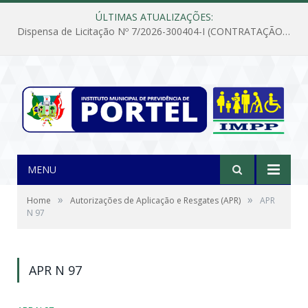
ÚLTIMAS ATUALIZAÇÕES:
Dispensa de Licitação Nº 7/2026-300404-I (CONTRATAÇÃO DE EMPRESA PARA MANUTENÇÃO E REPARAÇÃO DE APARELHOS DE AR CONDICIONADO, EM ATENDIMENTO ÀS NECESSIDADES DO INSTITUTO DE PREVIDÊNCIA MUNICIPAL DE PORTEL/PA)
MENU
»
»
Home
Autorizações de Aplicação e Resgates (APR)
APR
N 97
APR N 97