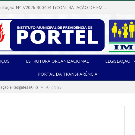
Dispensa de Licitação Nº 7/2026-300404-I (CONTRATAÇÃO DE EMPRESA PARA MANUTENÇÃO E REPARAÇÃO DE APARELHOS DE AR CONDICIONADO, EM ATENDIMENTO ÀS NECESSIDADES DO INSTITUTO DE PREVIDÊNCIA MUNICIPAL DE PORTEL/PA)
IÇOS
ESTRUTURA ORGANIZACIONAL
LEGISLAÇÃO
PORTAL DA TRANSPARÊNCIA
»
cação e Resgates (APR)
APR N 98