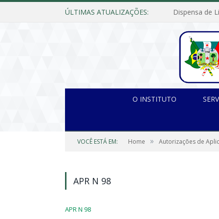
ÚLTIMAS ATUALIZAÇÕES:
O INSTITUTO
SERV
»
VOCÊ ESTÁ EM:
Home
Autorizações de Apli
APR N 98
APR N 98