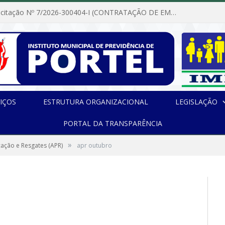
Dispensa de Licitação Nº 7/2026-300404-I (CONTRATAÇÃO DE EMPRESA PARA MANUTENÇÃO E REPARAÇÃO DE APARELHOS DE AR CONDICIONADO, EM ATENDIMENTO ÀS NECESSIDADES DO INSTITUTO DE PREVIDÊNCIA MUNICIPAL DE PORTEL/PA)
IÇOS
ESTRUTURA ORGANIZACIONAL
LEGISLAÇÃO
PORTAL DA TRANSPARÊNCIA
»
cação e Resgates (APR)
apr outubro