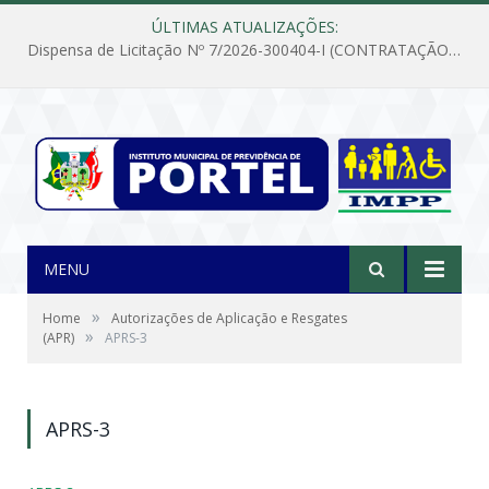
ÚLTIMAS ATUALIZAÇÕES:
Dispensa de Licitação Nº 7/2026-300404-I (CONTRATAÇÃO DE EMPRESA PARA MANUTENÇÃO E REPARAÇÃO DE APARELHOS DE AR CONDICIONADO, EM ATENDIMENTO ÀS NECESSIDADES DO INSTITUTO DE PREVIDÊNCIA MUNICIPAL DE PORTEL/PA)
MENU
»
Home
Autorizações de Aplicação e Resgates
»
(APR)
APRS-3
APRS-3