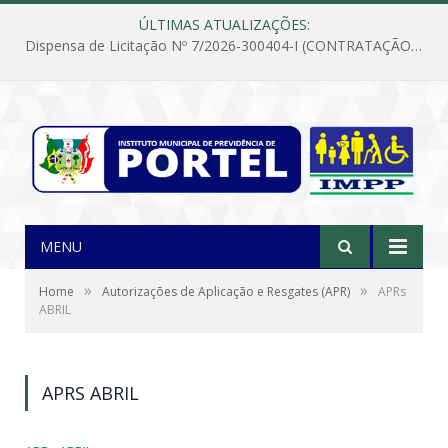
ÚLTIMAS ATUALIZAÇÕES:
Dispensa de Licitação Nº 7/2026-300404-I (CONTRATAÇÃO DE EMPRESA PARA MANUTENÇÃO E REPARAÇÃO DE APARELHOS DE AR CONDICIONADO, EM ATENDIMENTO ÀS NECESSIDADES DO INSTITUTO DE PREVIDÊNCIA MUNICIPAL DE PORTEL/PA)
MENU
»
»
Home
Autorizações de Aplicação e Resgates (APR)
APRs
ABRIL
APRS ABRIL