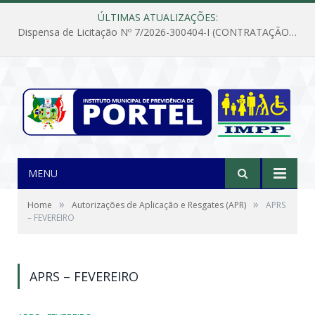
ÚLTIMAS ATUALIZAÇÕES:
Dispensa de Licitação Nº 7/2026-300404-I (CONTRATAÇÃO DE EMPRESA PARA MANUTENÇÃO E REPARAÇÃO DE APARELHOS DE AR CONDICIONADO, EM ATENDIMENTO ÀS NECESSIDADES DO INSTITUTO DE PREVIDÊNCIA MUNICIPAL DE PORTEL/PA)
MENU
»
»
Home
Autorizações de Aplicação e Resgates (APR)
APRS
– FEVEREIRO
APRS – FEVEREIRO