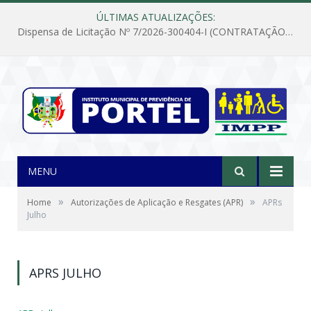
ÚLTIMAS ATUALIZAÇÕES:
Dispensa de Licitação Nº 7/2026-300404-I (CONTRATAÇÃO DE EMPRESA PARA MANUTENÇÃO E REPARAÇÃO DE APARELHOS DE AR CONDICIONADO, EM ATENDIMENTO ÀS NECESSIDADES DO INSTITUTO DE PREVIDÊNCIA MUNICIPAL DE PORTEL/PA)
MENU
»
»
Home
Autorizações de Aplicação e Resgates (APR)
APRs
Julho
APRS JULHO