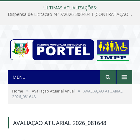
ÚLTIMAS ATUALIZAÇÕES:
Dispensa de Licitação Nº 7/2026-300404-I (CONTRATAÇÃO DE EMPRESA PARA MANUTENÇÃO E REPARAÇÃO DE APARELHOS DE AR CONDICIONADO, EM ATENDIMENTO ÀS NECESSIDADES DO INSTITUTO DE PREVIDÊNCIA MUNICIPAL DE PORTEL/PA)
MENU
»
»
Home
Avaliação Atuarial Anual
AVALIAÇÃO ATUARIAL
2026_081648
AVALIAÇÃO ATUARIAL 2026_081648