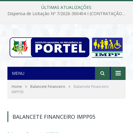
ÚLTIMAS ATUALIZAÇÕES:
Dispensa de Licitação Nº 7/2026-300404-I (CONTRATAÇÃO DE EMPRESA PARA MANUTENÇÃO E REPARAÇÃO DE APARELHOS DE AR CONDICIONADO, EM ATENDIMENTO ÀS NECESSIDADES DO INSTITUTO DE PREVIDÊNCIA MUNICIPAL DE PORTEL/PA)
MENU
»
»
Home
Balancete Financeiro
Balancete Financeiro
IMPP05
BALANCETE FINANCEIRO IMPP05