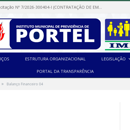
Dispensa de Licitação Nº 7/2026-300404-I (CONTRATAÇÃO DE EMPRESA PARA MANUTENÇÃO E REPARAÇÃO DE APARELHOS DE AR CONDICIONADO, EM ATENDIMENTO ÀS NECESSIDADES DO INSTITUTO DE PREVIDÊNCIA MUNICIPAL DE PORTEL/PA)
IÇOS
ESTRUTURA ORGANIZACIONAL
LEGISLAÇÃO
PORTAL DA TRANSPARÊNCIA
»
Balanço Financeiro 04