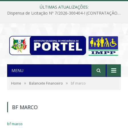
ÚLTIMAS ATUALIZAÇÕES:
Dispensa de Licitação Nº 7/2026-300404-I (CONTRATAÇÃO DE EMPRESA PARA MANUTENÇÃO E REPARAÇÃO DE APARELHOS DE AR CONDICIONADO, EM ATENDIMENTO ÀS NECESSIDADES DO INSTITUTO DE PREVIDÊNCIA MUNICIPAL DE PORTEL/PA)
MENU
»
»
Home
Balancete Financeiro
bf marco
BF MARCO
bf marco