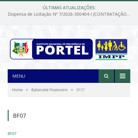
ÚLTIMAS ATUALIZAÇÕES:
Dispensa de Licitação Nº 7/2026-300404-I (CONTRATAÇÃO DE EMPRESA PARA MANUTENÇÃO E REPARAÇÃO DE APARELHOS DE AR CONDICIONADO, EM ATENDIMENTO ÀS NECESSIDADES DO INSTITUTO DE PREVIDÊNCIA MUNICIPAL DE PORTEL/PA)
MENU
»
»
Home
Balancete Financeiro
BF07
BF07
BF07