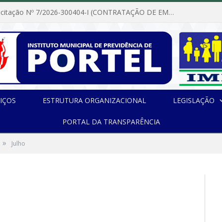
Dispensa de Licitação Nº 7/2026-300404-I (CONTRATAÇÃO DE EMPRESA PARA MANUTENÇÃO E REPARAÇÃO DE APARELHOS DE AR CONDICIONADO, EM ATENDIMENTO ÀS NECESSIDADES DO INSTITUTO DE PREVIDÊNCIA MUNICIPAL DE PORTEL/PA)
IÇOS
ESTRUTURA ORGANIZACIONAL
LEGISLAÇÃO
PORTAL DA TRANSPARÊNCIA
»
Julho