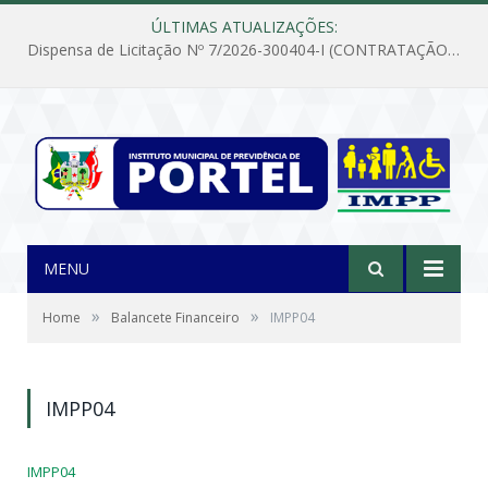
ÚLTIMAS ATUALIZAÇÕES:
Dispensa de Licitação Nº 7/2026-300404-I (CONTRATAÇÃO DE EMPRESA PARA MANUTENÇÃO E REPARAÇÃO DE APARELHOS DE AR CONDICIONADO, EM ATENDIMENTO ÀS NECESSIDADES DO INSTITUTO DE PREVIDÊNCIA MUNICIPAL DE PORTEL/PA)
MENU
»
»
Home
Balancete Financeiro
IMPP04
IMPP04
IMPP04