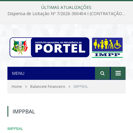
ÚLTIMAS ATUALIZAÇÕES:
Dispensa de Licitação Nº 7/2026-300404-I (CONTRATAÇÃO DE EMPRESA PARA MANUTENÇÃO E REPARAÇÃO DE APARELHOS DE AR CONDICIONADO, EM ATENDIMENTO ÀS NECESSIDADES DO INSTITUTO DE PREVIDÊNCIA MUNICIPAL DE PORTEL/PA)
MENU
»
»
Home
Balancete Financeiro
IMPPBAL
IMPPBAL
IMPPBAL