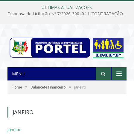
ÚLTIMAS ATUALIZAÇÕES:
Dispensa de Licitação Nº 7/2026-300404-I (CONTRATAÇÃO DE EMPRESA PARA MANUTENÇÃO E REPARAÇÃO DE APARELHOS DE AR CONDICIONADO, EM ATENDIMENTO ÀS NECESSIDADES DO INSTITUTO DE PREVIDÊNCIA MUNICIPAL DE PORTEL/PA)
MENU
»
»
Home
Balancete Financeiro
janeiro
JANEIRO
janeiro