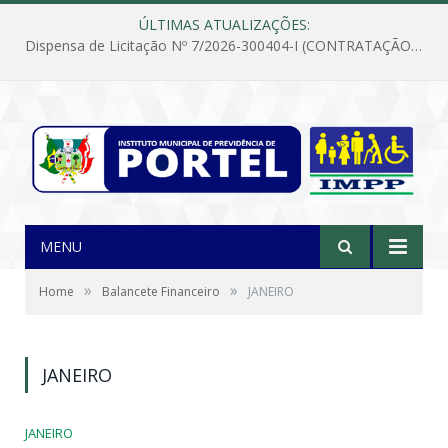
ÚLTIMAS ATUALIZAÇÕES:
Dispensa de Licitação Nº 7/2026-300404-I (CONTRATAÇÃO DE EMPRESA PARA MANUTENÇÃO E REPARAÇÃO DE APARELHOS DE AR CONDICIONADO, EM ATENDIMENTO ÀS NECESSIDADES DO INSTITUTO DE PREVIDÊNCIA MUNICIPAL DE PORTEL/PA)
MENU
»
»
Home
Balancete Financeiro
JANEIRO
JANEIRO
JANEIRO