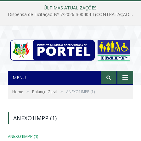
ÚLTIMAS ATUALIZAÇÕES:
Dispensa de Licitação Nº 7/2026-300404-I (CONTRATAÇÃO DE EMPRESA PARA MANUTENÇÃO E REPARAÇÃO DE APARELHOS DE AR CONDICIONADO, EM ATENDIMENTO ÀS NECESSIDADES DO INSTITUTO DE PREVIDÊNCIA MUNICIPAL DE PORTEL/PA)
MENU
»
»
Home
Balanço Geral
ANEXO1IMPP (1)
ANEXO1IMPP (1)
ANEXO1IMPP (1)