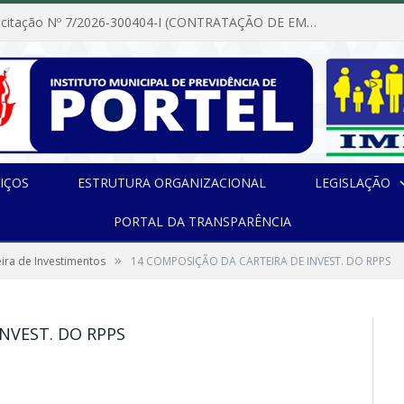
Dispensa de Licitação Nº 7/2026-300404-I (CONTRATAÇÃO DE EMPRESA PARA MANUTENÇÃO E REPARAÇÃO DE APARELHOS DE AR CONDICIONADO, EM ATENDIMENTO ÀS NECESSIDADES DO INSTITUTO DE PREVIDÊNCIA MUNICIPAL DE PORTEL/PA)
IÇOS
ESTRUTURA ORGANIZACIONAL
LEGISLAÇÃO
PORTAL DA TRANSPARÊNCIA
»
ira de Investimentos
14 COMPOSIÇÃO DA CARTEIRA DE INVEST. DO RPPS
NVEST. DO RPPS