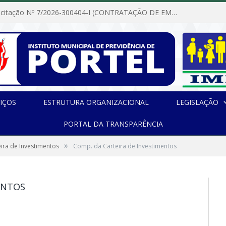
Dispensa de Licitação Nº 7/2026-300404-I (CONTRATAÇÃO DE EMPRESA PARA MANUTENÇÃO E REPARAÇÃO DE APARELHOS DE AR CONDICIONADO, EM ATENDIMENTO ÀS NECESSIDADES DO INSTITUTO DE PREVIDÊNCIA MUNICIPAL DE PORTEL/PA)
IÇOS
ESTRUTURA ORGANIZACIONAL
LEGISLAÇÃO
PORTAL DA TRANSPARÊNCIA
»
ira de Investimentos
Comp. da Carteira de Investimentos
ENTOS