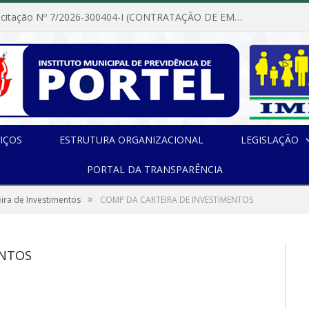
Dispensa de Licitação Nº 7/2026-300404-I (CONTRATAÇÃO DE EMPRESA PARA MANUTENÇÃO E REPARAÇÃO DE APARELHOS DE AR CONDICIONADO, EM ATENDIMENTO ÀS NECESSIDADES DO INSTITUTO DE PREVIDÊNCIA MUNICIPAL DE PORTEL/PA)
IÇOS
ESTRUTURA ORGANIZACIONAL
LEGISLAÇÃO
PORTAL DA TRANSPARÊNCIA
»
ira de Investimentos
COMP DA CARTEIRA DE INVESTIMENTOS
ENTOS