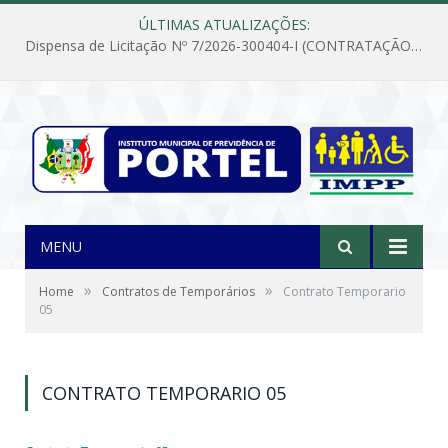
ÚLTIMAS ATUALIZAÇÕES:
Dispensa de Licitação Nº 7/2026-300404-I (CONTRATAÇÃO DE EMPRESA PARA MANUTENÇÃO E REPARAÇÃO DE APARELHOS DE AR CONDICIONADO, EM ATENDIMENTO ÀS NECESSIDADES DO INSTITUTO DE PREVIDÊNCIA MUNICIPAL DE PORTEL/PA)
MENU
»
»
Home
Contratos de Temporários
Contrato Temporario
05
CONTRATO TEMPORARIO 05