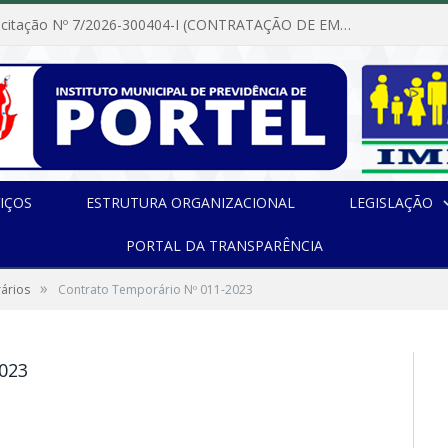
Dispensa de Licitação Nº 7/2026-300404-I (CONTRATAÇÃO DE EMPRESA PARA MANUTENÇÃO E REPARAÇÃO DE APARELHOS DE AR CONDICIONADO, EM ATENDIMENTO ÀS NECESSIDADES DO INSTITUTO DE PREVIDÊNCIA MUNICIPAL DE PORTEL/PA)
IÇOS
ESTRUTURA ORGANIZACIONAL
LEGISLAÇÃO
PORTAL DA TRANSPARÊNCIA
»
ários
Contrato Temporário Nº 011-2023
023