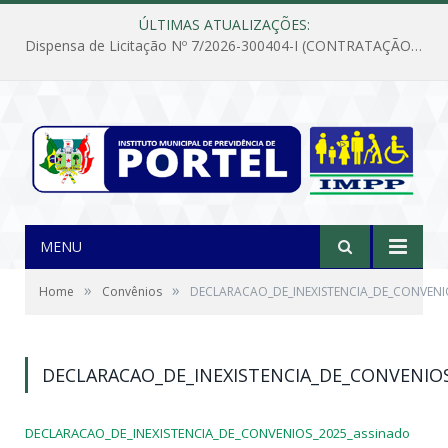
ÚLTIMAS ATUALIZAÇÕES:
Dispensa de Licitação Nº 7/2026-300404-I (CONTRATAÇÃO DE EMPRESA PARA MANUTENÇÃO E REPARAÇÃO DE APARELHOS DE AR CONDICIONADO, EM ATENDIMENTO ÀS NECESSIDADES DO INSTITUTO DE PREVIDÊNCIA MUNICIPAL DE PORTEL/PA)
MENU
»
»
Home
Convênios
DECLARACAO_DE_INEXISTENCIA_DE_CONVENI
DECLARACAO_DE_INEXISTENCIA_DE_CONVENIO
DECLARACAO_DE_INEXISTENCIA_DE_CONVENIOS_2025_assinado