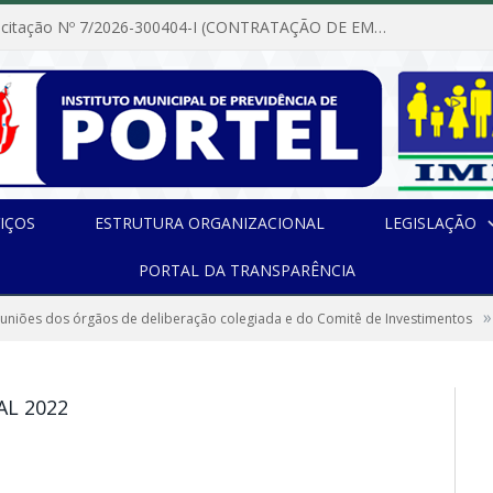
Dispensa de Licitação Nº 7/2026-300404-I (CONTRATAÇÃO DE EMPRESA PARA MANUTENÇÃO E REPARAÇÃO DE APARELHOS DE AR CONDICIONADO, EM ATENDIMENTO ÀS NECESSIDADES DO INSTITUTO DE PREVIDÊNCIA MUNICIPAL DE PORTEL/PA)
IÇOS
ESTRUTURA ORGANIZACIONAL
LEGISLAÇÃO
PORTAL DA TRANSPARÊNCIA
»
euniões dos órgãos de deliberação colegiada e do Comitê de Investimentos
L 2022