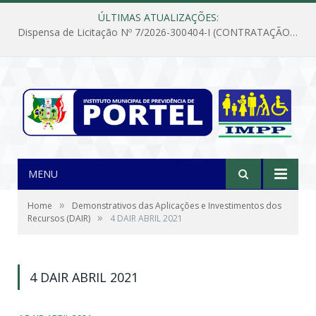
ÚLTIMAS ATUALIZAÇÕES:
Dispensa de Licitação Nº 7/2026-300404-I (CONTRATAÇÃO DE EMPRESA PARA MANUTENÇÃO E REPARAÇÃO DE APARELHOS DE AR CONDICIONADO, EM ATENDIMENTO ÀS NECESSIDADES DO INSTITUTO DE PREVIDÊNCIA MUNICIPAL DE PORTEL/PA)
MENU
»
Home
Demonstrativos das Aplicações e Investimentos dos
»
Recursos (DAIR)
4 DAIR ABRIL 2021
4 DAIR ABRIL 2021