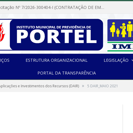
Dispensa de Licitação Nº 7/2026-300404-I (CONTRATAÇÃO DE EMPRESA PARA MANUTENÇÃO E REPARAÇÃO DE APARELHOS DE AR CONDICIONADO, EM ATENDIMENTO ÀS NECESSIDADES DO INSTITUTO DE PREVIDÊNCIA MUNICIPAL DE PORTEL/PA)
IÇOS
ESTRUTURA ORGANIZACIONAL
LEGISLAÇÃO
PORTAL DA TRANSPARÊNCIA
»
plicações e Investimentos dos Recursos (DAIR)
5 DAIR_MAIO 2021