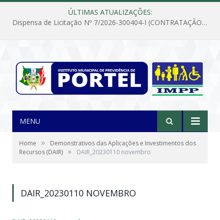
ÚLTIMAS ATUALIZAÇÕES:
Dispensa de Licitação Nº 7/2026-300404-I (CONTRATAÇÃO DE EMPRESA PARA MANUTENÇÃO E REPARAÇÃO DE APARELHOS DE AR CONDICIONADO, EM ATENDIMENTO ÀS NECESSIDADES DO INSTITUTO DE PREVIDÊNCIA MUNICIPAL DE PORTEL/PA)
MENU
»
Home
Demonstrativos das Aplicações e Investimentos dos
»
Recursos (DAIR)
DAIR_20230110 novembro
DAIR_20230110 NOVEMBRO