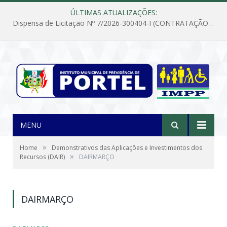
ÚLTIMAS ATUALIZAÇÕES:
Dispensa de Licitação Nº 7/2026-300404-I (CONTRATAÇÃO DE EMPRESA PARA MANUTENÇÃO E REPARAÇÃO DE APARELHOS DE AR CONDICIONADO, EM ATENDIMENTO ÀS NECESSIDADES DO INSTITUTO DE PREVIDÊNCIA MUNICIPAL DE PORTEL/PA)
MENU
»
Home
Demonstrativos das Aplicações e Investimentos dos
»
Recursos (DAIR)
DAIRMARÇO
DAIRMARÇO