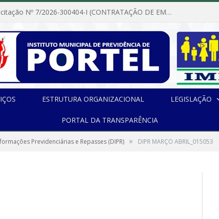
Dispensa de Licitação Nº 7/2026-300404-I (CONTRATAÇÃO DE EMPRESA PARA MANUTENÇÃO E REPARAÇÃO DE APARELHOS DE AR CONDICIONADO, EM ATENDIMENTO ÀS NECESSIDADES DO INSTITUTO DE PREVIDÊNCIA MUNICIPAL DE PORTEL/PA)
IÇOS
ESTRUTURA ORGANIZACIONAL
LEGISLAÇÃO
PORTAL DA TRANSPARÊNCIA
»
formações Previdenciárias e Repasses (DIPR)
DIPR MARÇO ABRIL_015053