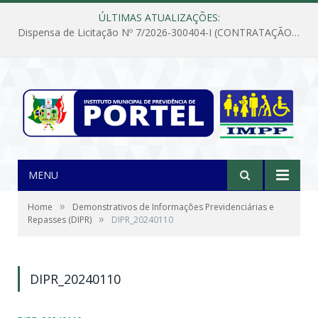
ÚLTIMAS ATUALIZAÇÕES:
Dispensa de Licitação Nº 7/2026-300404-I (CONTRATAÇÃO DE EMPRESA PARA MANUTENÇÃO E REPARAÇÃO DE APARELHOS DE AR CONDICIONADO, EM ATENDIMENTO ÀS NECESSIDADES DO INSTITUTO DE PREVIDÊNCIA MUNICIPAL DE PORTEL/PA)
MENU
»
Home
Demonstrativos de Informações Previdenciárias e
»
Repasses (DIPR)
DIPR_20240110
DIPR_20240110