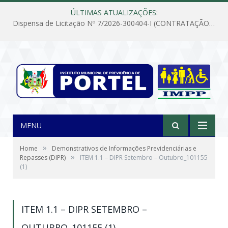
ÚLTIMAS ATUALIZAÇÕES:
Dispensa de Licitação Nº 7/2026-300404-I (CONTRATAÇÃO DE EMPRESA PARA MANUTENÇÃO E REPARAÇÃO DE APARELHOS DE AR CONDICIONADO, EM ATENDIMENTO ÀS NECESSIDADES DO INSTITUTO DE PREVIDÊNCIA MUNICIPAL DE PORTEL/PA)
MENU
»
Home
Demonstrativos de Informações Previdenciárias e
»
Repasses (DIPR)
ITEM 1.1 – DIPR Setembro – Outubro_101155
(1)
ITEM 1.1 – DIPR SETEMBRO –
OUTUBRO_101155 (1)