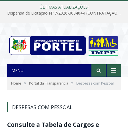
ÚLTIMAS ATUALIZAÇÕES:
Dispensa de Licitação Nº 7/2026-300404-I (CONTRATAÇÃO DE EMPRESA PARA MANUTENÇÃO E REPARAÇÃO DE APARELHOS DE AR CONDICIONADO, EM ATENDIMENTO ÀS NECESSIDADES DO INSTITUTO DE PREVIDÊNCIA MUNICIPAL DE PORTEL/PA)
MENU
»
»
Home
Portal da Transparência
Despesas com Pessoal
DESPESAS COM PESSOAL
Consulte a Tabela de Cargos e