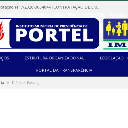
Dispensa de Licitação Nº 7/2026-300404-I (CONTRATAÇÃO DE EMPRESA PARA MANUTENÇÃO E REPARAÇÃO DE APARELHOS DE AR CONDICIONADO, EM ATENDIMENTO ÀS NECESSIDADES DO INSTITUTO DE PREVIDÊNCIA MUNICIPAL DE PORTEL/PA)
IÇOS
ESTRUTURA ORGANIZACIONAL
LEGISLAÇÃO
PORTAL DA TRANSPARÊNCIA
»
cia
Diárias e Passagens