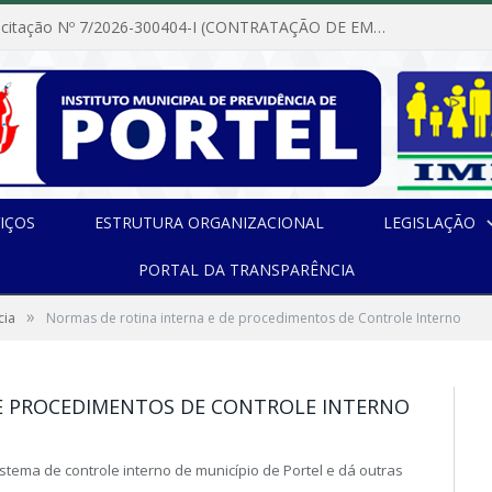
Dispensa de Licitação Nº 7/2026-300404-I (CONTRATAÇÃO DE EMPRESA PARA MANUTENÇÃO E REPARAÇÃO DE APARELHOS DE AR CONDICIONADO, EM ATENDIMENTO ÀS NECESSIDADES DO INSTITUTO DE PREVIDÊNCIA MUNICIPAL DE PORTEL/PA)
IÇOS
ESTRUTURA ORGANIZACIONAL
LEGISLAÇÃO
PORTAL DA TRANSPARÊNCIA
»
cia
Normas de rotina interna e de procedimentos de Controle Interno
DE PROCEDIMENTOS DE CONTROLE INTERNO
 sistema de controle interno de município de Portel e dá outras