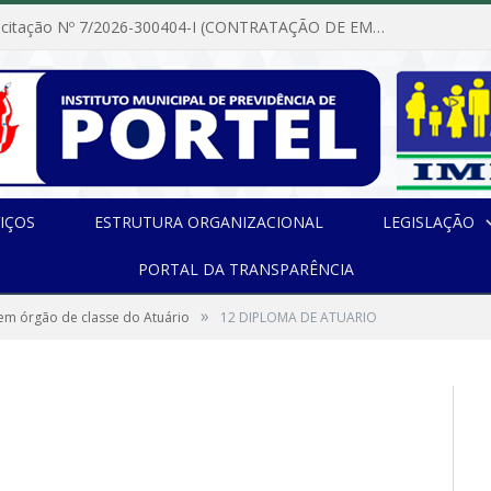
Dispensa de Licitação Nº 7/2026-300404-I (CONTRATAÇÃO DE EMPRESA PARA MANUTENÇÃO E REPARAÇÃO DE APARELHOS DE AR CONDICIONADO, EM ATENDIMENTO ÀS NECESSIDADES DO INSTITUTO DE PREVIDÊNCIA MUNICIPAL DE PORTEL/PA)
IÇOS
ESTRUTURA ORGANIZACIONAL
LEGISLAÇÃO
PORTAL DA TRANSPARÊNCIA
»
 em órgão de classe do Atuário
12 DIPLOMA DE ATUARIO