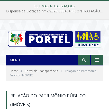
ÚLTIMAS ATUALIZAÇÕES:
Dispensa de Licitação Nº 7/2026-300404-I (CONTRATAÇÃO DE EMPRESA PARA MANUTENÇÃO E REPARAÇÃO DE APARELHOS DE AR CONDICIONADO, EM ATENDIMENTO ÀS NECESSIDADES DO INSTITUTO DE PREVIDÊNCIA MUNICIPAL DE PORTEL/PA)
MENU
»
»
Home
Portal da Transparência
Relação do Patrimônio
Público (IMÓVEIS)
RELAÇÃO DO PATRIMÔNIO PÚBLICO
(IMÓVEIS)