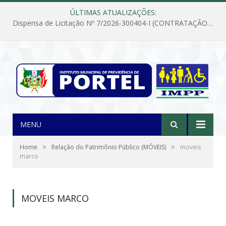
ÚLTIMAS ATUALIZAÇÕES:
Dispensa de Licitação Nº 7/2026-300404-I (CONTRATAÇÃO DE EMPRESA PARA MANUTENÇÃO E REPARAÇÃO DE APARELHOS DE AR CONDICIONADO, EM ATENDIMENTO ÀS NECESSIDADES DO INSTITUTO DE PREVIDÊNCIA MUNICIPAL DE PORTEL/PA)
MENU
»
»
Home
Relação do Patrimônio Público (MÓVEIS)
moveis
marco
MOVEIS MARCO