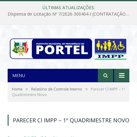
ÚLTIMAS ATUALIZAÇÕES:
Dispensa de Licitação Nº 7/2026-300404-I (CONTRATAÇÃO DE EMPRESA PARA MANUTENÇÃO E REPARAÇÃO DE APARELHOS DE AR CONDICIONADO, EM ATENDIMENTO ÀS NECESSIDADES DO INSTITUTO DE PREVIDÊNCIA MUNICIPAL DE PORTEL/PA)
MENU
»
»
Home
Relatório de Controle Interno
Parecer CI IMPP – 1º
Quadrimestre Novo
PARECER CI IMPP – 1º QUADRIMESTRE NOVO