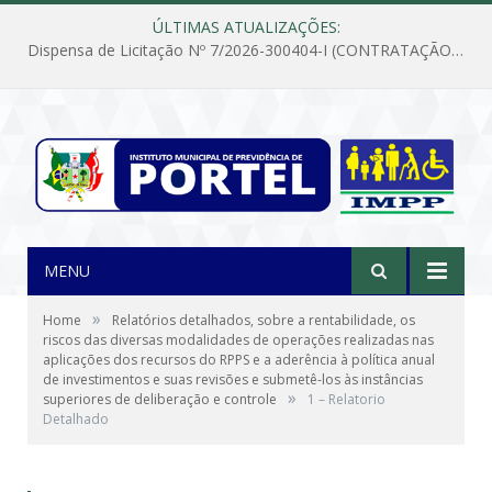
ÚLTIMAS ATUALIZAÇÕES:
Dispensa de Licitação Nº 7/2026-300404-I (CONTRATAÇÃO DE EMPRESA PARA MANUTENÇÃO E REPARAÇÃO DE APARELHOS DE AR CONDICIONADO, EM ATENDIMENTO ÀS NECESSIDADES DO INSTITUTO DE PREVIDÊNCIA MUNICIPAL DE PORTEL/PA)
MENU
»
Home
Relatórios detalhados, sobre a rentabilidade, os
riscos das diversas modalidades de operações realizadas nas
aplicações dos recursos do RPPS e a aderência à política anual
de investimentos e suas revisões e submetê-los às instâncias
»
superiores de deliberação e controle
1 – Relatorio
Detalhado