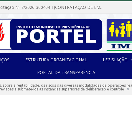
Dispensa de Licitação Nº 7/2026-300404-I (CONTRATAÇÃO DE EMPRESA PARA MANUTENÇÃO E REPARAÇÃO DE APARELHOS DE AR CONDICIONADO, EM ATENDIMENTO ÀS NECESSIDADES DO INSTITUTO DE PREVIDÊNCIA MUNICIPAL DE PORTEL/PA)
IÇOS
ESTRUTURA ORGANIZACIONAL
LEGISLAÇÃO
PORTAL DA TRANSPARÊNCIA
s, sobre a rentabilidade, os riscos das diversas modalidades de operações rea
»
 revisões e submetê-los às instâncias superiores de deliberação e controle