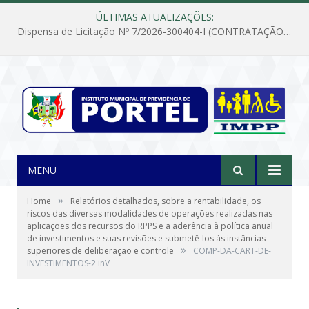
ÚLTIMAS ATUALIZAÇÕES:
Dispensa de Licitação Nº 7/2026-300404-I (CONTRATAÇÃO DE EMPRESA PARA MANUTENÇÃO E REPARAÇÃO DE APARELHOS DE AR CONDICIONADO, EM ATENDIMENTO ÀS NECESSIDADES DO INSTITUTO DE PREVIDÊNCIA MUNICIPAL DE PORTEL/PA)
MENU
»
Home
Relatórios detalhados, sobre a rentabilidade, os
riscos das diversas modalidades de operações realizadas nas
aplicações dos recursos do RPPS e a aderência à política anual
de investimentos e suas revisões e submetê-los às instâncias
»
superiores de deliberação e controle
COMP-DA-CART-DE-
INVESTIMENTOS-2 inV